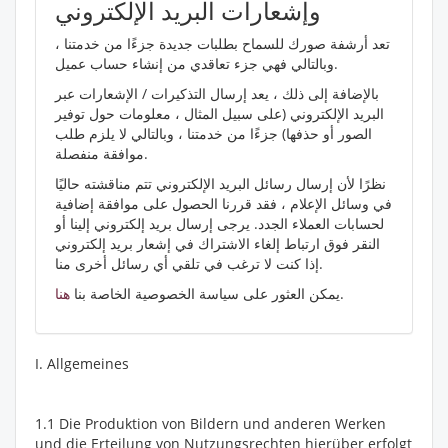
وإشعارات البريد الإلكتروني
تعد أرشفة صورك للسماح بطلبات جديدة جزءًا من خدمتنا ،
وبالتالي فهي جزء تعاقدي من إنشاء حساب عميل.
بالإضافة إلى ذلك ، يعد إرسال التذكيرات / الإشعارات عبر
البريد الإلكتروني (على سبيل المثال ، معلومات حول توفير
الصور أو حذفها) جزءًا من خدمتنا ، وبالتالي لا يلزم طلب
موافقة منفصلة.
نظرًا لأن إرسال رسائل البريد الإلكتروني تتم مناقشته حاليًا
في وسائل الإعلام ، فقد قررنا الحصول على موافقة إضافية
لحسابات العملاء الجدد. يرجى إرسال بريد إلكتروني إلينا أو
النقر فوق ارتباط إلغاء الاشتراك في إشعار بريد إلكتروني
إذا كنت لا ترغب في تلقي أي رسائل أخرى منا.
.
يمكن العثور على سياسة الخصوصية الخاصة بنا
هنا
I. Allgemeines
1.1 Die Produktion von Bildern und anderen Werken
und die Erteilung von Nutzungsrechten hierüber erfolgt