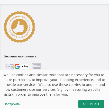
Безопасная оплата
We use cookies and similar tools that are necessary for you to
make purchases, to improve your shopping experience, and to
Главная
|
Выходные данные
|
Правила и условия
|
Система
provide our services. We also use these cookies to understand
магазинов fotograf.de
|
how customers use our services (e.g. by measuring website
visits) in order to improve them for you.
поделиться
mail
Настроить
ACCEPT ALL